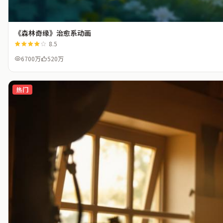
《森林奇缘》治愈系动画
8.5
6700万
520万
热门