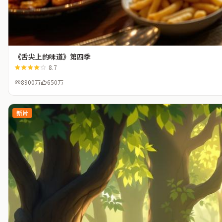
《舌尖上的味道》第四季
8.7
8900万
650万
新片