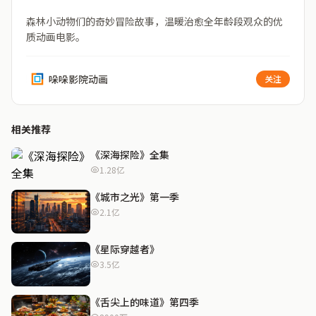
森林小动物们的奇妙冒险故事，温暖治愈全年龄段观众的优
质动画电影。
哚哚影院动画
关注
相关推荐
《深海探险》全集
1.28亿
《城市之光》第一季
2.1亿
《星际穿越者》
3.5亿
《舌尖上的味道》第四季