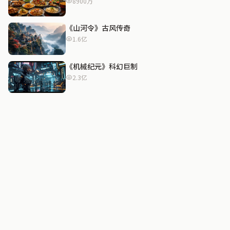
8900万
《山河令》古风传奇
1.6亿
《机械纪元》科幻巨制
2.3亿