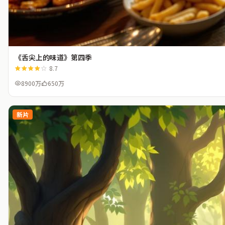
《舌尖上的味道》第四季
8.7
8900万
650万
新片