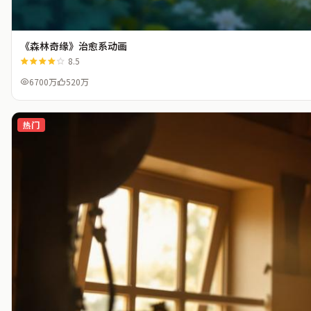
《森林奇缘》治愈系动画
8.5
6700万
520万
热门