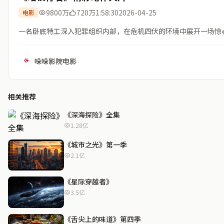
9800万
720万
1:58:30
2026-04-25
电影
一名卧底特工深入犯罪组织内部，在危机四伏的环境中展开一场惊
哚哚影院电影
相关推荐
《深海探险》全集
1.28亿
《城市之光》第一季
2.1亿
《星际穿越者》
3.5亿
《舌尖上的味道》第四季