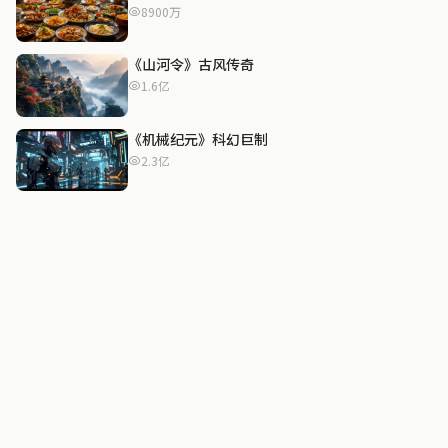
8900万
《山河令》古风传奇
1.6亿
《机械纪元》科幻巨制
2.3亿